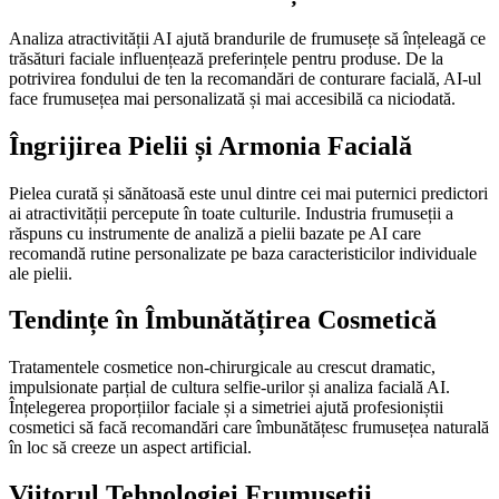
Analiza atractivității AI ajută brandurile de frumusețe să înțeleagă ce
trăsături faciale influențează preferințele pentru produse. De la
potrivirea fondului de ten la recomandări de conturare facială, AI-ul
face frumusețea mai personalizată și mai accesibilă ca niciodată.
Îngrijirea Pielii și Armonia Facială
Pielea curată și sănătoasă este unul dintre cei mai puternici predictori
ai atractivității percepute în toate culturile. Industria frumuseții a
răspuns cu instrumente de analiză a pielii bazate pe AI care
recomandă rutine personalizate pe baza caracteristicilor individuale
ale pielii.
Tendințe în Îmbunătățirea Cosmetică
Tratamentele cosmetice non-chirurgicale au crescut dramatic,
impulsionate parțial de cultura selfie-urilor și analiza facială AI.
Înțelegerea proporțiilor faciale și a simetriei ajută profesioniștii
cosmetici să facă recomandări care îmbunătățesc frumusețea naturală
în loc să creeze un aspect artificial.
Viitorul Tehnologiei Frumuseții