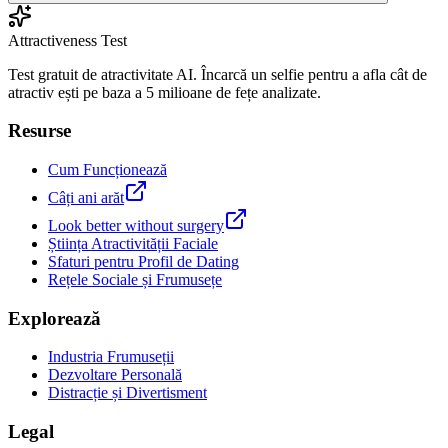
Attractiveness Test
Test gratuit de atractivitate AI. Încarcă un selfie pentru a afla cât de
atractiv ești pe baza a 5 milioane de fețe analizate.
Resurse
Cum Funcționează
Câți ani arăt
Look better without surgery
Știința Atractivității Faciale
Sfaturi pentru Profil de Dating
Rețele Sociale și Frumusețe
Explorează
Industria Frumuseții
Dezvoltare Personală
Distracție și Divertisment
Legal