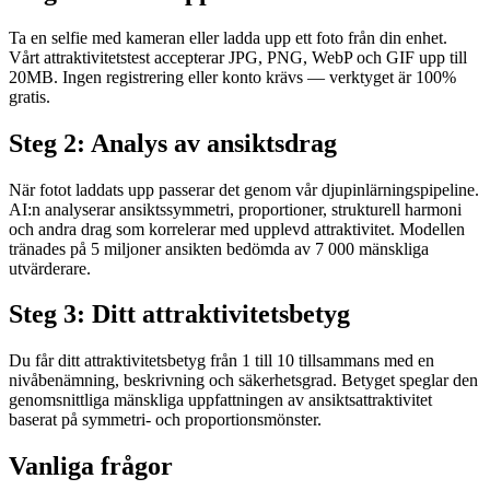
Ta en selfie med kameran eller ladda upp ett foto från din enhet.
Vårt attraktivitetstest accepterar JPG, PNG, WebP och GIF upp till
20MB. Ingen registrering eller konto krävs — verktyget är 100%
gratis.
Steg 2: Analys av ansiktsdrag
När fotot laddats upp passerar det genom vår djupinlärningspipeline.
AI:n analyserar ansiktssymmetri, proportioner, strukturell harmoni
och andra drag som korrelerar med upplevd attraktivitet. Modellen
tränades på 5 miljoner ansikten bedömda av 7 000 mänskliga
utvärderare.
Steg 3: Ditt attraktivitetsbetyg
Du får ditt attraktivitetsbetyg från 1 till 10 tillsammans med en
nivåbenämning, beskrivning och säkerhetsgrad. Betyget speglar den
genomsnittliga mänskliga uppfattningen av ansiktsattraktivitet
baserat på symmetri- och proportionsmönster.
Vanliga frågor