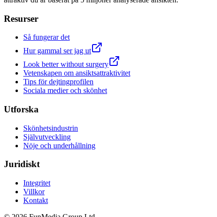
Resurser
Så fungerar det
Hur gammal ser jag ut
Look better without surgery
Vetenskapen om ansiktsattraktivitet
Tips för dejtingprofilen
Sociala medier och skönhet
Utforska
Skönhetsindustrin
Självutveckling
Nöje och underhållning
Juridiskt
Integritet
Villkor
Kontakt
© 2026 FunMedia Group Ltd