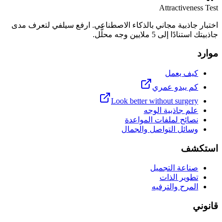
Attractiveness Test
اختبار جاذبية مجاني بالذكاء الاصطناعي. ارفع سيلفي لتعرف مدى
جاذبيتك استنادًا إلى 5 ملايين وجه محلَّل.
موارد
كيف يعمل
كم يبدو عمري
Look better without surgery
علم جاذبية الوجه
نصائح لملفات المواعدة
وسائل التواصل والجمال
استكشف
صناعة التجميل
تطوير الذات
المرح والترفيه
قانوني