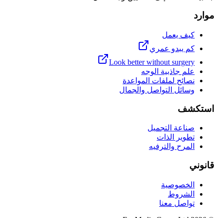
موارد
كيف يعمل
كم يبدو عمري
Look better without surgery
علم جاذبية الوجه
نصائح لملفات المواعدة
وسائل التواصل والجمال
استكشف
صناعة التجميل
تطوير الذات
المرح والترفيه
قانوني
الخصوصية
الشروط
تواصل معنا