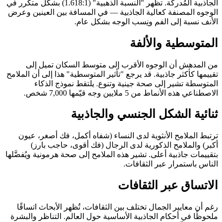
الجاذبية المُدركة. تظهر "النسبة الذهبية" (1.618:1) بشكل متكرر في
الوجوه المصنفة كعالية الجاذبية — في المسافة بين العينين وعرض
الأنف نسبة إلى الفم ونِسب الوجه بشكل عام.
المتوسطية والألفة
من المدهش أن الوجوه الأقرب إلى متوسط السكان تميل إلى
تقييمها كأكثر جاذبية. قد يرجع "تأثير المتوسطية" هذا إلى أن الملامح
المتوسطة تشير إلى صحة جينية وتنوع. يلتقط نموذج الذكاء
الاصطناعي هذه الأنماط من 5 ملايين وجه قيّمها 7,000 شخص.
ثنائية الشكل الجنسي والجاذبية
ترتبط الملامح الأنثوية لدى النساء (شفاه أكمل، فك أصغر، عيون
أكبر) والملامح الذكورية لدى الرجال (فك أقوى، حاجب بارز)
بتقييمات جاذبية أعلى. تشير هذه الملامح إلى صحة هرمونية ويُفضَّلها
الناس باستمرار عبر الثقافات.
الاتساق عبر الثقافات
رغم أن معايير الجمال تختلف بين الثقافات، تُظهر الأبحاث اتساقًا
ملحوظًا في أحكام الجاذبية الأساسية حول العالم. التناظر والبشرة