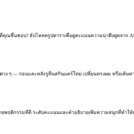
ราที่คุณชื่นชอบ? อัปโหลดรูปดาราเพื่อดูคะแนนความน่าดึงดูดจา
่าง ๆ — ก่อนและหลังรูทีนสกินแคร์ใหม่ เปลี่ยนทรงผม หรือเส้นทา
พฤติกรรมที่ดี ระดับคะแนนและคำอธิบายเพิ่มความสนุกที่ทำให้ทุก